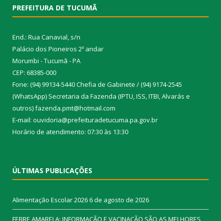
PREFEITURA DE TUCUMÃ
End.: Rua Canavial, s/n
Palácio dos Pioneiros 2º andar
Morumbi - Tucumã - PA
CEP: 68385-000
Fone: (94) 99134-5440 Chefia de Gabinete / (94) 9174-2545
(WhatsApp) Secretaria da Fazenda (IPTU, ISS, ITBI, Alvarás e
outros) fazenda.pmt@hotmail.com
E-mail: ouvidoria@prefeituradetucuma.pa.gov.br
Horário de atendimento: 07:30 às 13:30
ÚLTIMAS PUBLICAÇÕES
Alimentação Escolar 2026
6 de agosto de 2026
FEBRE AMARELA: INFORMAÇÃO E VACINAÇÃO SÃO AS MELHORES