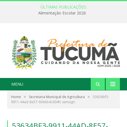
ÚLTIMAS PUBLICAÇÕES:
Alimentação Escolar 2026
MENU
»
»
Home
Secretaria Municipal de Agricultura
53634bf3-
9911-44ad-8e57-936eb4c004fc semagri
53634BF3-9911-44AD-8E57-