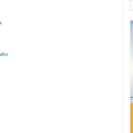
4
alho