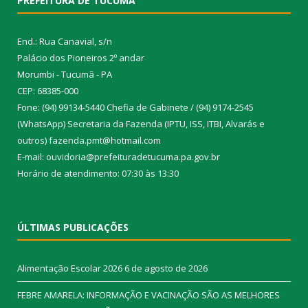
PREFEITURA DE TUCUMÃ
End.: Rua Canavial, s/n
Palácio dos Pioneiros 2º andar
Morumbi - Tucumã - PA
CEP: 68385-000
Fone: (94) 99134-5440 Chefia de Gabinete / (94) 9174-2545
(WhatsApp) Secretaria da Fazenda (IPTU, ISS, ITBI, Alvarás e
outros) fazenda.pmt@hotmail.com
E-mail: ouvidoria@prefeituradetucuma.pa.gov.br
Horário de atendimento: 07:30 às 13:30
ÚLTIMAS PUBLICAÇÕES
Alimentação Escolar 2026
6 de agosto de 2026
FEBRE AMARELA: INFORMAÇÃO E VACINAÇÃO SÃO AS MELHORES