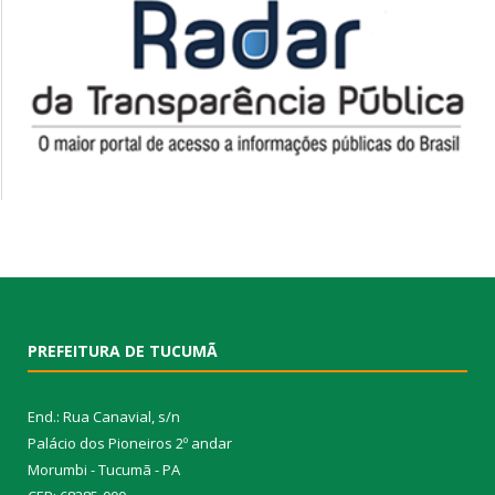
PREFEITURA DE TUCUMÃ
End.: Rua Canavial, s/n
Palácio dos Pioneiros 2º andar
Morumbi - Tucumã - PA