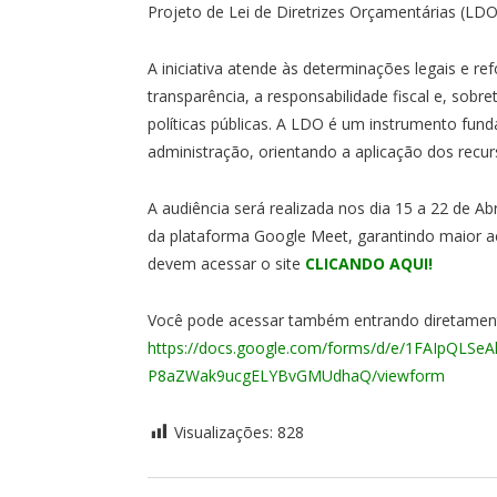
Projeto de Lei de Diretrizes Orçamentárias (LDO
A iniciativa atende às determinações legais e 
transparência, a responsabilidade fiscal e, sob
políticas públicas. A LDO é um instrumento fund
administração, orientando a aplicação dos recur
A audiência será realizada nos dia 15 a 22 de Ab
da plataforma Google Meet, garantindo maior ac
devem acessar o site
CLICANDO AQUI!
Você pode acessar também entrando diretamente
https://docs.google.com/forms/d/e/1FAIpQL
P8aZWak9ucgELYBvGMUdhaQ/viewform
Visualizações:
828