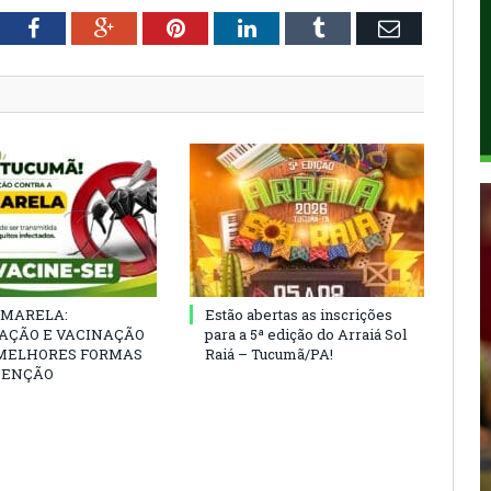
tter
Facebook
Google+
Pinterest
LinkedIn
Tumblr
Email
AMARELA:
Estão abertas as inscrições
AÇÃO E VACINAÇÃO
para a 5ª edição do Arraiá Sol
 MELHORES FORMAS
Raiá – Tucumã/PA!
VENÇÃO