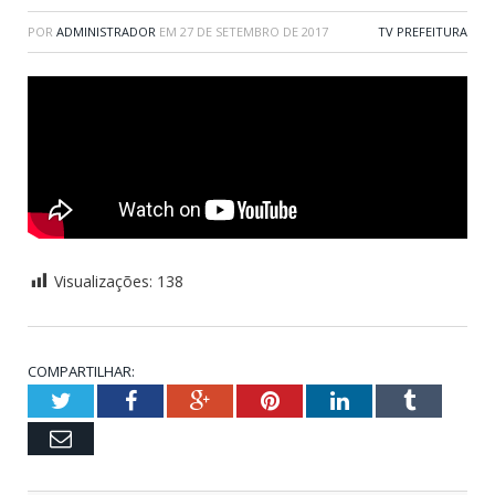
POR
ADMINISTRADOR
EM
27 DE SETEMBRO DE 2017
TV PREFEITURA
Visualizações:
138
COMPARTILHAR:
Twitter
Facebook
Google+
Pinterest
LinkedIn
Tumblr
Email