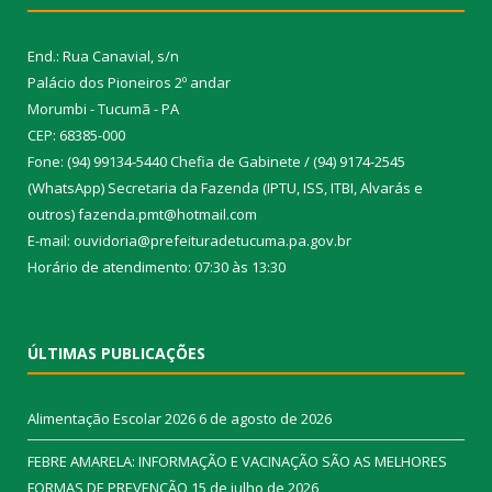
End.: Rua Canavial, s/n
Palácio dos Pioneiros 2º andar
Morumbi - Tucumã - PA
CEP: 68385-000
Fone: (94) 99134-5440 Chefia de Gabinete / (94) 9174-2545
(WhatsApp) Secretaria da Fazenda (IPTU, ISS, ITBI, Alvarás e
outros) fazenda.pmt@hotmail.com
E-mail: ouvidoria@prefeituradetucuma.pa.gov.br
Horário de atendimento: 07:30 às 13:30
ÚLTIMAS PUBLICAÇÕES
Alimentação Escolar 2026
6 de agosto de 2026
FEBRE AMARELA: INFORMAÇÃO E VACINAÇÃO SÃO AS MELHORES
FORMAS DE PREVENÇÃO
15 de julho de 2026