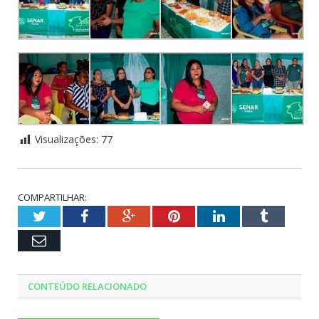
Visualizações:
77
COMPARTILHAR:
Twitter
Facebook
Google+
Pinterest
LinkedIn
Tumblr
Email
CONTEÚDO RELACIONADO