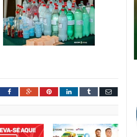
tter
Facebook
Google+
Pinterest
LinkedIn
Tumblr
Email