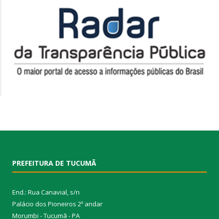
PREFEITURA DE TUCUMÃ
End.: Rua Canavial, s/n
Palácio dos Pioneiros 2º andar
Morumbi - Tucumã - PA