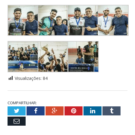
Visualizações:
84
COMPARTILHAR:
Twitter
Facebook
Google+
Pinterest
LinkedIn
Tumblr
Email