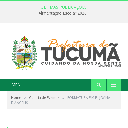
ÚLTIMAS PUBLICAÇÕES:
FEBRE AMARELA: INFORMAÇÃO E VACINAÇÃO SÃO AS MELHORES FORMAS DE PREVENÇÃO
MENU
»
»
Home
Galeria de Eventos
FORMATURA E.M.E.I JOANA
D’ANGELIS