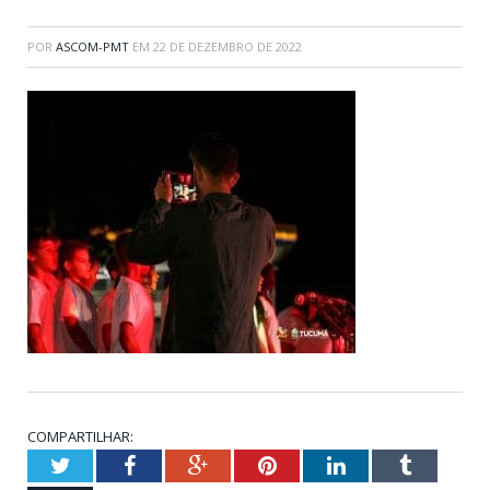
POR
ASCOM-PMT
EM
22 DE DEZEMBRO DE 2022
COMPARTILHAR:
Twitter
Facebook
Google+
Pinterest
LinkedIn
Tumblr