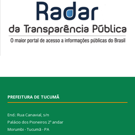
PREFEITURA DE TUCUMÃ
End.: Rua Canavial, s/n
Palácio dos Pioneiros 2º andar
Morumbi - Tucumã - PA