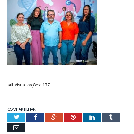
Visualizações:
177
COMPARTILHAR:
Twitter
Facebook
Google+
Pinterest
LinkedIn
Tumblr
Email