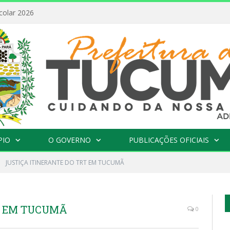
FEBRE AMARELA: INFORMAÇÃO E VACINAÇÃO SÃO AS MELHORES FORMAS DE PREVENÇÃO
PIO
O GOVERNO
PUBLICAÇÕES OFICIAIS
»
JUSTIÇA ITINERANTE DO TRT EM TUCUMÃ
T EM TUCUMÃ
0