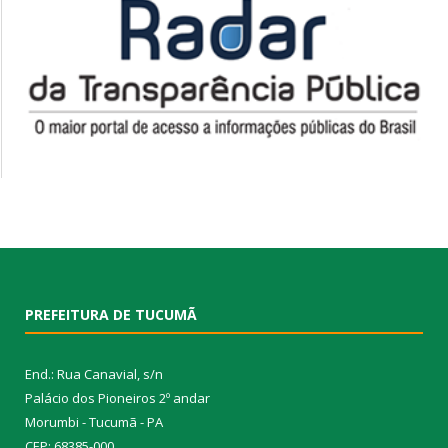
PREFEITURA DE TUCUMÃ
End.: Rua Canavial, s/n
Palácio dos Pioneiros 2º andar
Morumbi - Tucumã - PA
CEP: 68385-000