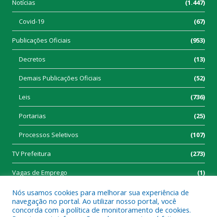
Notícias
(1.447)
Covid-19
(67)
Publicações Oficiais
(953)
Decretos
(13)
Demais Publicações Oficiais
(52)
Leis
(736)
Portarias
(25)
Processos Seletivos
(107)
TV Prefeitura
(273)
Vagas de Emprego
(1)
Nós usamos cookies para melhorar sua experiência de
navegação no portal. Ao utilizar nosso portal, você
concorda com a política de monitoramento de cookies.