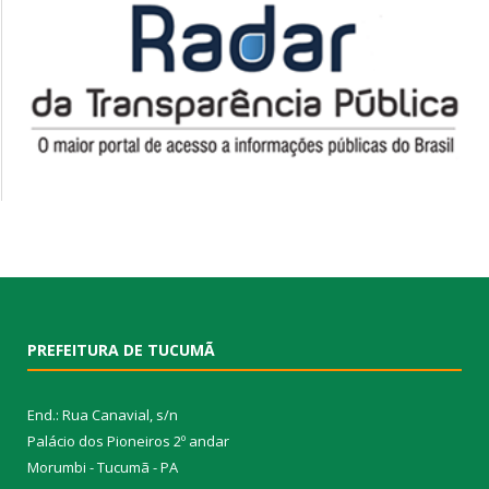
PREFEITURA DE TUCUMÃ
End.: Rua Canavial, s/n
Palácio dos Pioneiros 2º andar
Morumbi - Tucumã - PA