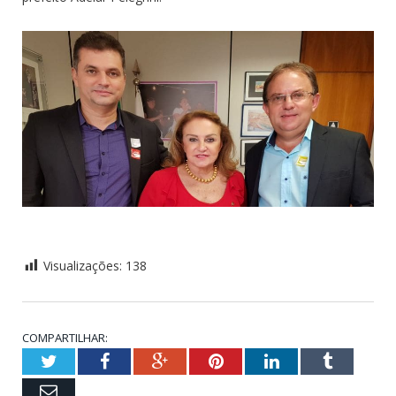
Visualizações:
138
COMPARTILHAR:
Twitter
Facebook
Google+
Pinterest
LinkedIn
Tumblr
Email