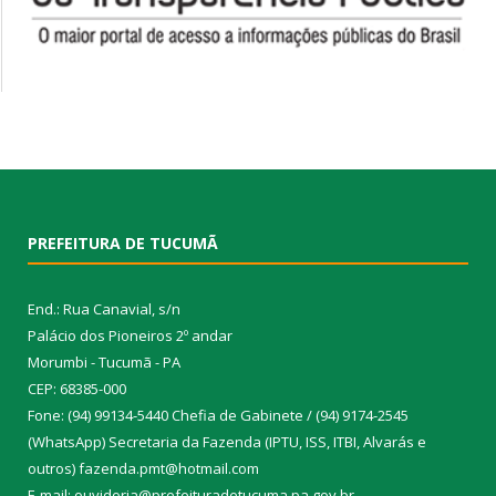
PREFEITURA DE TUCUMÃ
End.: Rua Canavial, s/n
Palácio dos Pioneiros 2º andar
Morumbi - Tucumã - PA
CEP: 68385-000
Fone: (94) 99134-5440 Chefia de Gabinete / (94) 9174-2545
(WhatsApp) Secretaria da Fazenda (IPTU, ISS, ITBI, Alvarás e
outros) fazenda.pmt@hotmail.com
E-mail: ouvidoria@prefeituradetucuma.pa.gov.br