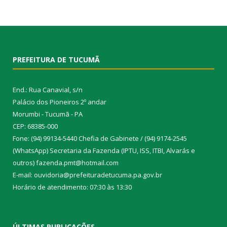
PREFEITURA DE TUCUMÃ
End.: Rua Canavial, s/n
Palácio dos Pioneiros 2º andar
Morumbi - Tucumã - PA
CEP: 68385-000
Fone: (94) 99134-5440 Chefia de Gabinete / (94) 9174-2545
(WhatsApp) Secretaria da Fazenda (IPTU, ISS, ITBI, Alvarás e
outros) fazenda.pmt@hotmail.com
E-mail: ouvidoria@prefeituradetucuma.pa.gov.br
Horário de atendimento: 07:30 às 13:30
ÚLTIMAS PUBLICAÇÕES