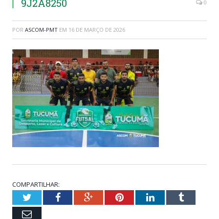
9J2A8250
0
POR
ASCOM-PMT
EM
16 DE MARÇO DE 2026
COMPARTILHAR:
Twitter
Facebook
Google+
Pinterest
LinkedIn
Tumblr
Email