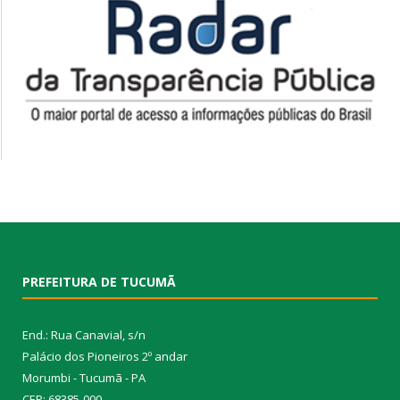
PREFEITURA DE TUCUMÃ
End.: Rua Canavial, s/n
Palácio dos Pioneiros 2º andar
Morumbi - Tucumã - PA
CEP: 68385-000