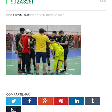
9J2A8261
0
POR
ASCOM-PMT
EM
16 DE MARÇO DE 2026
COMPARTILHAR:
Twitter
Facebook
Google+
Pinterest
LinkedIn
Tumblr
Email