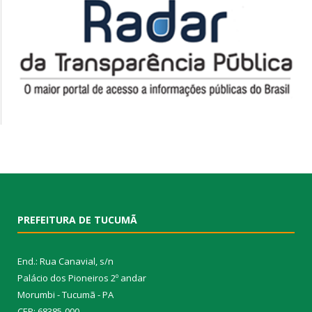
PREFEITURA DE TUCUMÃ
End.: Rua Canavial, s/n
Palácio dos Pioneiros 2º andar
Morumbi - Tucumã - PA
CEP: 68385-000