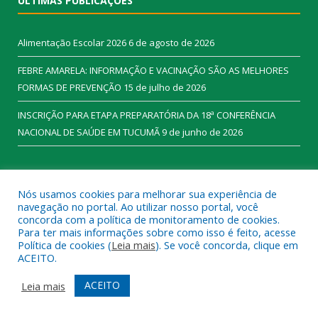
ÚLTIMAS PUBLICAÇÕES
Alimentação Escolar 2026
6 de agosto de 2026
FEBRE AMARELA: INFORMAÇÃO E VACINAÇÃO SÃO AS MELHORES
FORMAS DE PREVENÇÃO
15 de julho de 2026
INSCRIÇÃO PARA ETAPA PREPARATÓRIA DA 18ª CONFERÊNCIA
NACIONAL DE SAÚDE EM TUCUMÃ
9 de junho de 2026
CATEGORIAS
Nós usamos cookies para melhorar sua experiência de
navegação no portal. Ao utilizar nosso portal, você
concorda com a política de monitoramento de cookies.
Boletins COVID-19
(708)
Para ter mais informações sobre como isso é feito, acesse
Política de cookies (
Leia mais
). Se você concorda, clique em
Galeria de Eventos
(462)
ACEITO.
História e Memória
(15)
ACEITO
Leia mais
Licitações
(1.133)