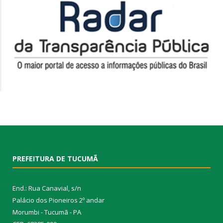
PREFEITURA DE TUCUMÃ
End.: Rua Canavial, s/n
Palácio dos Pioneiros 2º andar
Morumbi - Tucumã - PA