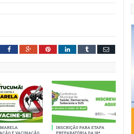
tter
Facebook
Google+
Pinterest
LinkedIn
Tumblr
Email
AMARELA:
INSCRIÇÃO PARA ETAPA
AÇÃO E VACINAÇÃO
PREPARATÓRIA DA 18ª