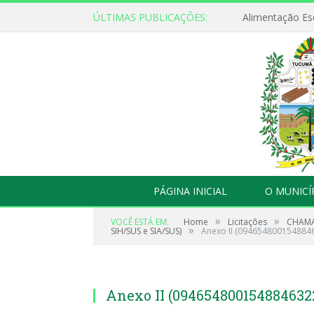
ÚLTIMAS PUBLICAÇÕES:
Alimentação Es
PÁGINA INICIAL
O MUNICÍ
»
»
VOCÊ ESTÁ EM:
Home
Licitações
CHAMAD
»
SIH/SUS e SIA/SUS)
Anexo II (094654800154884
Anexo II (094654800154884632