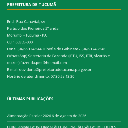
PREFEITURA DE TUCUMÃ
End.: Rua Canavial, s/n
Palácio dos Pioneiros 2º andar
Morumbi - Tucumã - PA
CEP: 68385-000
Fone: (94) 99134-5440 Chefia de Gabinete / (94) 9174-2545
(WhatsApp) Secretaria da Fazenda (IPTU, ISS, ITBI, Alvarás e
outros) fazenda.pmt@hotmail.com
E-mail: ouvidoria@prefeituradetucuma.pa.gov.br
Horário de atendimento: 07:30 às 13:30
ÚLTIMAS PUBLICAÇÕES
Alimentação Escolar 2026
6 de agosto de 2026
FEBRE AMARELA: INFORMAÇÃO E VACINAÇÃO SÃO AS MELHORES