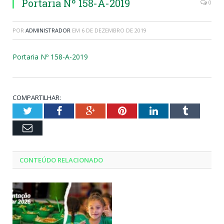
Portaria Nº 158-A-2019
0
POR
ADMINISTRADOR
EM
6 DE DEZEMBRO DE 2019
Portaria Nº 158-A-2019
COMPARTILHAR:
Twitter
Facebook
Google+
Pinterest
LinkedIn
Tumblr
Email
CONTEÚDO RELACIONADO