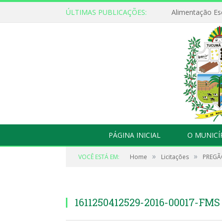
ÚLTIMAS PUBLICAÇÕES:
Alimentação Es
PÁGINA INICIAL
O MUNICÍ
»
»
VOCÊ ESTÁ EM:
Home
Licitações
PREGÃO
1611250412529-2016-00017-FMS