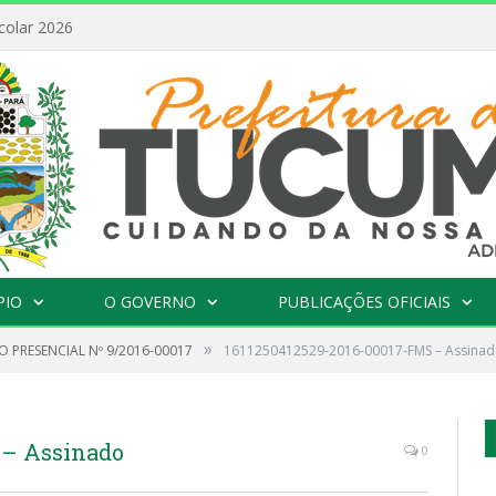
colar 2026
PIO
O GOVERNO
PUBLICAÇÕES OFICIAIS
»
 PRESENCIAL Nº 9/2016-00017
1611250412529-2016-00017-FMS – Assina
 – Assinado
0