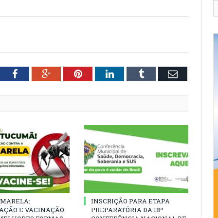
tter
Facebook
Google+
Pinterest
LinkedIn
Tumblr
Email
AMARELA:
INSCRIÇÃO PARA ETAPA
AÇÃO E VACINAÇÃO
PREPARATÓRIA DA 18ª