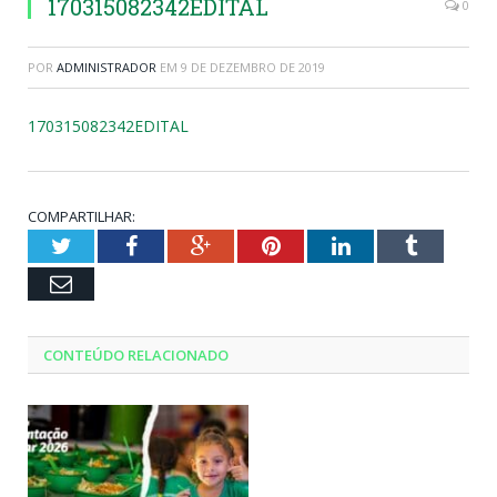
170315082342EDITAL
0
POR
ADMINISTRADOR
EM
9 DE DEZEMBRO DE 2019
170315082342EDITAL
COMPARTILHAR:
Twitter
Facebook
Google+
Pinterest
LinkedIn
Tumblr
Email
CONTEÚDO RELACIONADO