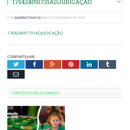
170424091731ADJUDICAÇÃO
0
POR
ADMINISTRADOR
EM
9 DE DEZEMBRO DE 2019
170424091731ADJUDICAÇÃO
COMPARTILHAR:
Twitter
Facebook
Google+
Pinterest
LinkedIn
Tumblr
Email
CONTEÚDO RELACIONADO