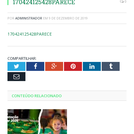
170424125428PARECE
0
POR
ADMINISTRADOR
EM
9 DE DEZEMBRO DE 2019
170424125428PARECE
COMPARTILHAR:
Twitter
Facebook
Google+
Pinterest
LinkedIn
Tumblr
Email
CONTEÚDO RELACIONADO