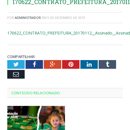
170622_CONTRATO_PREFEITURA_2017011
POR
ADMINISTRADOR
EM
9 DE DEZEMBRO DE 2019
170622_CONTRATO_PREFEITURA_20170112__Assinado__Assinad
COMPARTILHAR:
Twitter
Facebook
Google+
Pinterest
LinkedIn
Tumblr
Email
CONTEÚDO RELACIONADO