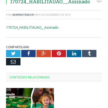
170724_HABILITAUAO__Assinado
0
POR
ADMINISTRADOR
EM
9 DE DEZEMBRO DE 2019
170724_HABILITAUAO__Assinado
COMPARTILHAR:
Twitter
Facebook
Google+
Pinterest
LinkedIn
Tumblr
Email
CONTEÚDO RELACIONADO