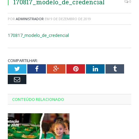
170817_modelo_de_credencial
0
POR
ADMINISTRADOR
EM
9 DE DEZEMBRO DE 2019
170817_modelo_de_credencial
COMPARTILHAR:
Twitter
Facebook
Google+
Pinterest
LinkedIn
Tumblr
Email
CONTEÚDO RELACIONADO