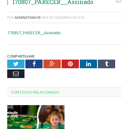
170807_PARECER__Assinado
0
POR
ADMINISTRADOR
EM
9 DE DEZEMBRO DE 2019
170807_PARECER__Assinado
COMPARTILHAR:
Twitter
Facebook
Google+
Pinterest
LinkedIn
Tumblr
Email
CONTEÚDO RELACIONADO