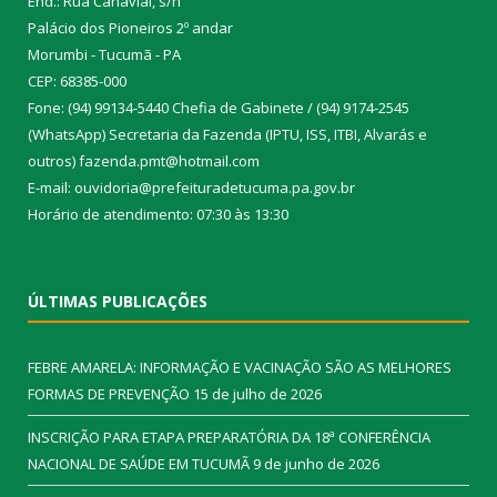
End.: Rua Canavial, s/n
Palácio dos Pioneiros 2º andar
Morumbi - Tucumã - PA
CEP: 68385-000
Fone: (94) 99134-5440 Chefia de Gabinete / (94) 9174-2545
(WhatsApp) Secretaria da Fazenda (IPTU, ISS, ITBI, Alvarás e
outros) fazenda.pmt@hotmail.com
E-mail: ouvidoria@prefeituradetucuma.pa.gov.br
Horário de atendimento: 07:30 às 13:30
ÚLTIMAS PUBLICAÇÕES
FEBRE AMARELA: INFORMAÇÃO E VACINAÇÃO SÃO AS MELHORES
FORMAS DE PREVENÇÃO
15 de julho de 2026
INSCRIÇÃO PARA ETAPA PREPARATÓRIA DA 18ª CONFERÊNCIA
NACIONAL DE SAÚDE EM TUCUMÃ
9 de junho de 2026