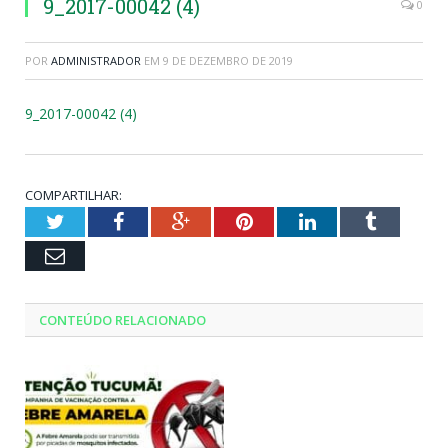
9_2017-00042 (4)
0
POR
ADMINISTRADOR
EM
9 DE DEZEMBRO DE 2019
9_2017-00042 (4)
COMPARTILHAR:
Twitter
Facebook
Google+
Pinterest
LinkedIn
Tumblr
Email
CONTEÚDO RELACIONADO