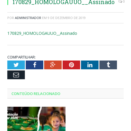
170829_HOMOLOGAUUO__Assinado
0
POR
ADMINISTRADOR
EM
9 DE DEZEMBRO DE 2019
170829_HOMOLOGAUUO__Assinado
COMPARTILHAR:
Twitter
Facebook
Google+
Pinterest
LinkedIn
Tumblr
Email
CONTEÚDO RELACIONADO