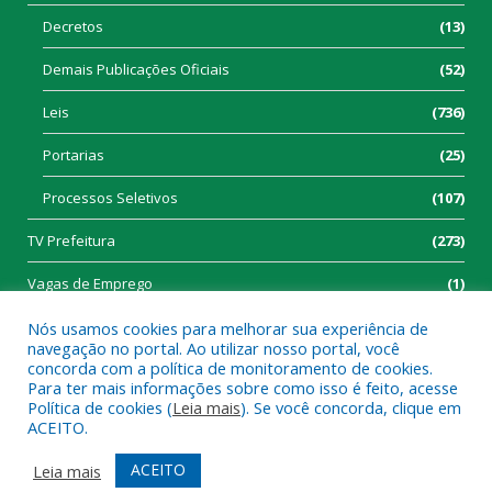
Decretos
(13)
Demais Publicações Oficiais
(52)
Leis
(736)
Portarias
(25)
Processos Seletivos
(107)
TV Prefeitura
(273)
Vagas de Emprego
(1)
Nós usamos cookies para melhorar sua experiência de
navegação no portal. Ao utilizar nosso portal, você
concorda com a política de monitoramento de cookies.
Para ter mais informações sobre como isso é feito, acesse
Política de cookies (
Leia mais
). Se você concorda, clique em
Todos os direitos reservados a Prefeitura Municipal de Tucumã.
ACEITO.
Mapa do Site
Acessar Área Administrativa
ACEITO
Leia mais
Acessar Webmail