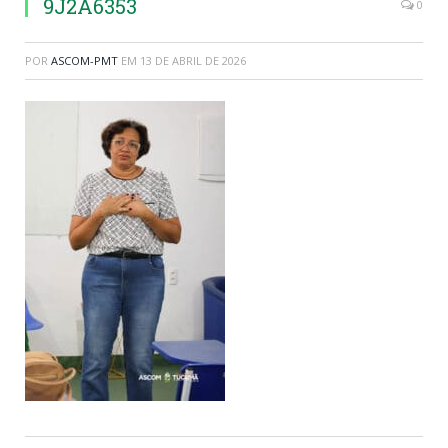
9J2A6353
0
POR
ASCOM-PMT
EM
13 DE ABRIL DE 2026