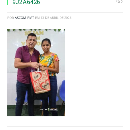
9J2A6426
0
POR
ASCOM-PMT
EM
13 DE ABRIL DE 2026