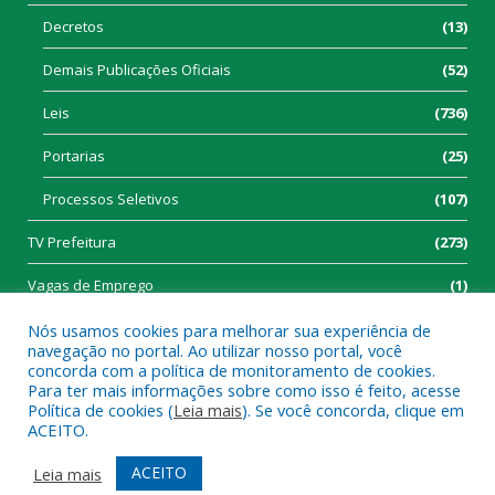
Decretos
(13)
Demais Publicações Oficiais
(52)
Leis
(736)
Portarias
(25)
Processos Seletivos
(107)
TV Prefeitura
(273)
Vagas de Emprego
(1)
Nós usamos cookies para melhorar sua experiência de
navegação no portal. Ao utilizar nosso portal, você
concorda com a política de monitoramento de cookies.
Para ter mais informações sobre como isso é feito, acesse
Política de cookies (
Leia mais
). Se você concorda, clique em
Todos os direitos reservados a Prefeitura Municipal de Tucumã.
ACEITO.
Mapa do Site
Acessar Área Administrativa
ACEITO
Leia mais
Acessar Webmail