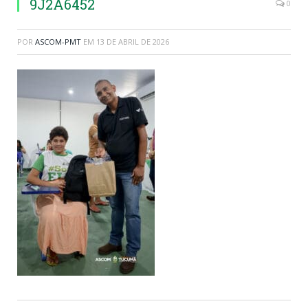
9J2A6452
0
POR
ASCOM-PMT
EM
13 DE ABRIL DE 2026