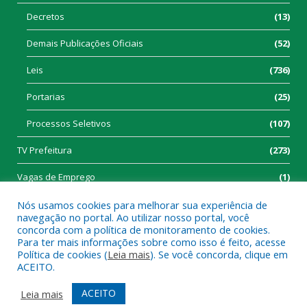
Decretos
(13)
Demais Publicações Oficiais
(52)
Leis
(736)
Portarias
(25)
Processos Seletivos
(107)
TV Prefeitura
(273)
Vagas de Emprego
(1)
Nós usamos cookies para melhorar sua experiência de
navegação no portal. Ao utilizar nosso portal, você
concorda com a política de monitoramento de cookies.
Para ter mais informações sobre como isso é feito, acesse
Política de cookies (
Leia mais
). Se você concorda, clique em
Todos os direitos reservados a Prefeitura Municipal de Tucumã.
ACEITO.
Mapa do Site
Acessar Área Administrativa
ACEITO
Leia mais
Acessar Webmail