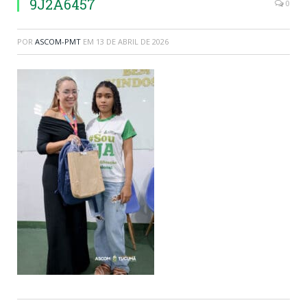
9J2A6457
0
POR
ASCOM-PMT
EM
13 DE ABRIL DE 2026