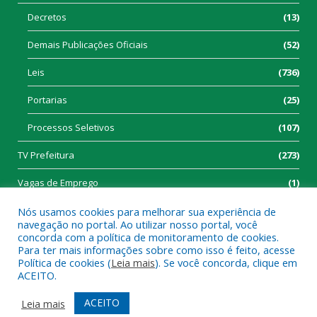
Decretos
(13)
Demais Publicações Oficiais
(52)
Leis
(736)
Portarias
(25)
Processos Seletivos
(107)
TV Prefeitura
(273)
Vagas de Emprego
(1)
Nós usamos cookies para melhorar sua experiência de
navegação no portal. Ao utilizar nosso portal, você
concorda com a política de monitoramento de cookies.
Para ter mais informações sobre como isso é feito, acesse
Política de cookies (
Leia mais
). Se você concorda, clique em
Todos os direitos reservados a Prefeitura Municipal de Tucumã.
ACEITO.
Mapa do Site
Acessar Área Administrativa
ACEITO
Leia mais
Acessar Webmail