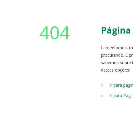
404
Página
Lamentamos, ma
procurando. É p
sabemos sobre is
destas opções:
Ir para pági
Ir para Págin